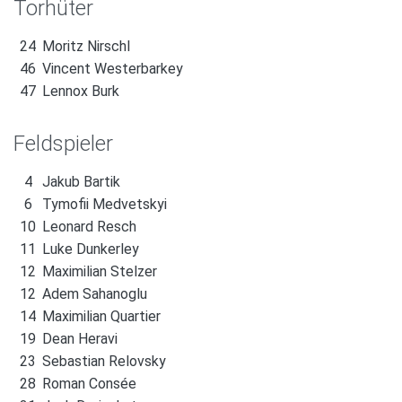
Torhüter
24
Moritz Nirschl
46
Vincent Westerbarkey
47
Lennox Burk
Feldspieler
4
Jakub Bartik
6
Tymofii Medvetskyi
10
Leonard Resch
11
Luke Dunkerley
12
Maximilian Stelzer
12
Adem Sahanoglu
14
Maximilian Quartier
19
Dean Heravi
23
Sebastian Relovsky
28
Roman Consée