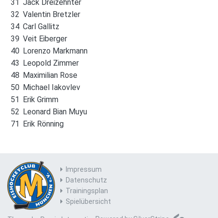
31
Jack Dreizehnter
32
Valentin Bretzler
34
Carl Gallitz
39
Veit Eiberger
40
Lorenzo Markmann
43
Leopold Zimmer
48
Maximilian Rose
50
Michael Iakovlev
51
Erik Grimm
52
Leonard Bian Muyu
71
Erik Rönning
Impressum
Datenschutz
Trainingsplan
Spielübersicht