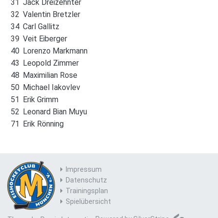
31
Jack Dreizehnter
32
Valentin Bretzler
34
Carl Gallitz
39
Veit Eiberger
40
Lorenzo Markmann
43
Leopold Zimmer
48
Maximilian Rose
50
Michael Iakovlev
51
Erik Grimm
52
Leonard Bian Muyu
71
Erik Rönning
Impressum
Datenschutz
Trainingsplan
Spielübersicht