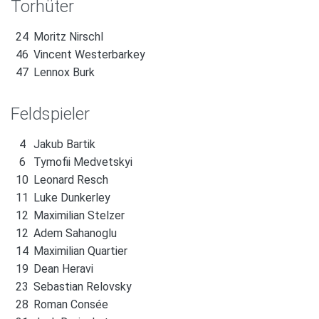
Torhüter
24
Moritz Nirschl
46
Vincent Westerbarkey
47
Lennox Burk
Feldspieler
4
Jakub Bartik
6
Tymofii Medvetskyi
10
Leonard Resch
11
Luke Dunkerley
12
Maximilian Stelzer
12
Adem Sahanoglu
14
Maximilian Quartier
19
Dean Heravi
23
Sebastian Relovsky
28
Roman Consée