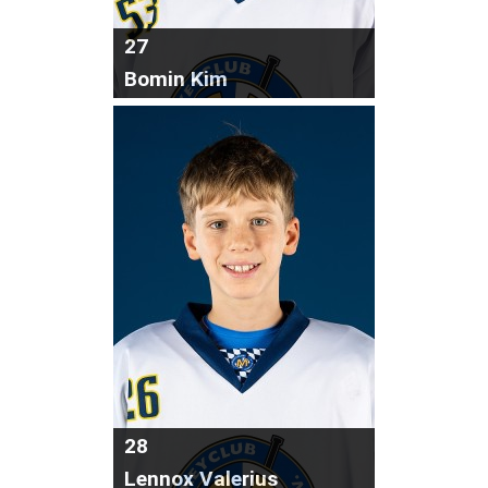
27
Bomin Kim
28
Lennox Valerius