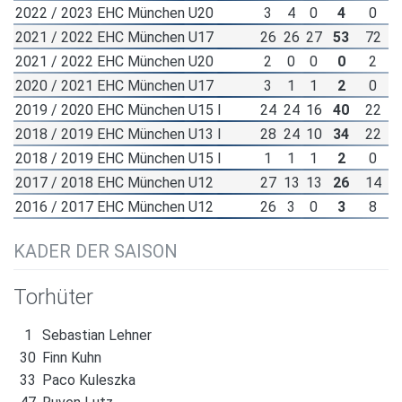
2022 / 2023 EHC München U20
3
4
0
4
0
2021 / 2022 EHC München U17
26
26
27
53
72
2021 / 2022 EHC München U20
2
0
0
0
2
2020 / 2021 EHC München U17
3
1
1
2
0
2019 / 2020 EHC München U15 I
24
24
16
40
22
2018 / 2019 EHC München U13 I
28
24
10
34
22
2018 / 2019 EHC München U15 I
1
1
1
2
0
2017 / 2018 EHC München U12
27
13
13
26
14
2016 / 2017 EHC München U12
26
3
0
3
8
KADER DER SAISON
Torhüter
1
Sebastian Lehner
30
Finn Kuhn
33
Paco Kuleszka