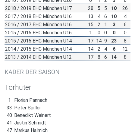
2018 / 2019 EHC München U20
6
1
2
3
8
2018 / 2019 EHC München U17
28
5
5
10
26
2017 / 2018 EHC München U16
13
4
6
10
4
2016 / 2017 EHC München U16
15
2
1
3
6
2015 / 2016 EHC München U16
1
0
0
0
0
2015 / 2016 EHC München U14
17
14
9
23
8
2014 / 2015 EHC München U14
14
2
4
6
12
2013 / 2014 EHC München U12
17
8
6
14
8
KADER DER SAISON
Torhüter
1
Florian Pannach
33
Peter Spiller
40
Benedikt Weinert
41
Justin Schmidt
47
Markus Halmich