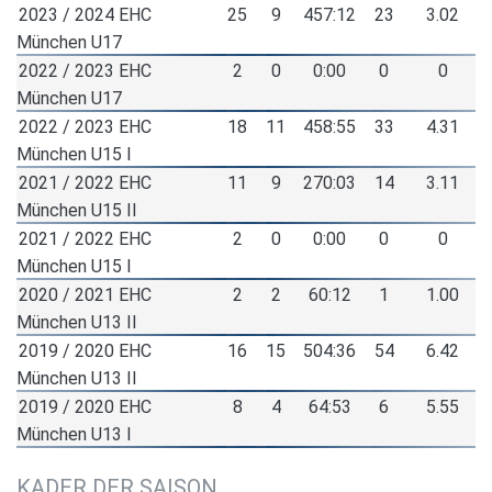
2023 / 2024 EHC
25
9
457:12
23
3.02
München U17
2022 / 2023 EHC
2
0
0:00
0
0
München U17
2022 / 2023 EHC
18
11
458:55
33
4.31
München U15 I
2021 / 2022 EHC
11
9
270:03
14
3.11
München U15 II
2021 / 2022 EHC
2
0
0:00
0
0
München U15 I
2020 / 2021 EHC
2
2
60:12
1
1.00
München U13 II
2019 / 2020 EHC
16
15
504:36
54
6.42
München U13 II
2019 / 2020 EHC
8
4
64:53
6
5.55
München U13 I
KADER DER SAISON