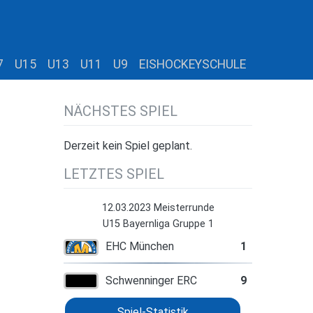
7
U15
U13
U11
U9
EISHOCKEYSCHULE
NÄCHSTES SPIEL
Derzeit kein Spiel geplant.
LETZTES SPIEL
12.03.2023 Meisterrunde
U15 Bayernliga Gruppe 1
EHC München
1
Schwenninger ERC
9
Spiel-Statistik