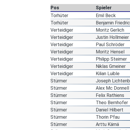
Pos
Spieler
Torhüter
Emil Beck
Torhüter
Benjamin Friedri
Verteidiger
Moritz Gerlich
Verteidiger
Justin Hollmeier
Verteidiger
Paul Schröder
Verteidiger
Moritz Hensel
Verteidiger
Philipp Steimer
Verteidiger
Niklas Gmeiner
Verteidiger
Kilian Luible
Stürmer
Joseph Lichtenb
Stürmer
Alex Mc Donnell
Stürmer
Felix Rathiens
Stürmer
Theo Bernhofer
Stürmer
Daniel Hilbert
Stürmer
Thorin Pfau
Stürmer
Arttu Kärnä