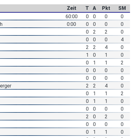
Zeit
T
A
Pkt
SM
60:00
0
0
0
0
ch
0:00
0
0
0
0
0
2
2
0
0
0
0
4
2
2
4
0
1
0
1
0
0
1
1
2
0
0
0
0
0
0
0
0
erger
2
2
4
0
0
1
1
2
0
1
1
0
0
0
0
0
2
0
2
0
0
0
0
0
0
1
1
0