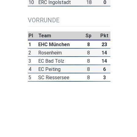
10
ERC Ingolstadt
18
0
VORRUNDE
Pl
Team
Sp
Pkt
1
EHC München
8
23
2
Rosenheim
8
14
3
EC Bad Tölz
8
14
4
EC Peiting
8
6
5
SC Riessersee
8
3