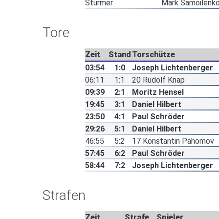
Stürmer
Mark Samoilenk
Tore
Zeit
Stand
Torschütze
03:54
1:0
Joseph Lichtenberger
06:11
1:1
20 Rudolf Knap
09:39
2:1
Moritz Hensel
19:45
3:1
Daniel Hilbert
23:50
4:1
Paul Schröder
29:26
5:1
Daniel Hilbert
46:55
5:2
17 Konstantin Pahomov
57:45
6:2
Paul Schröder
58:44
7:2
Joseph Lichtenberger
Strafen
Zeit
Strafe
Spieler