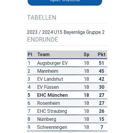
TABELLEN
2023 / 2024 U15 Bayernliga Gruppe 2
ENDRUNDE
Pl
Team
Sp
Pkt
1
Augsburger EV
18
51
2
Mannheim
18
45
3
EV Landshut
18
42
4
EV Füssen
18
30
5
EHC München
18
27
6
Rosenheim
18
27
7
EHC Straubing
18
26
8
Nürnberg
18
15
9
Schwenningen
18
7