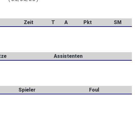
Zeit
T
A
Pkt
SM
tze
Assistenten
Spieler
Foul