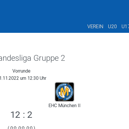
VEREIN
U20
U1
andesliga Gruppe 2
Vorrunde
1.11.2022 um 12:30 Uhr
EHC München II
12 : 2
( 0:0; 0:0; 0:0 )